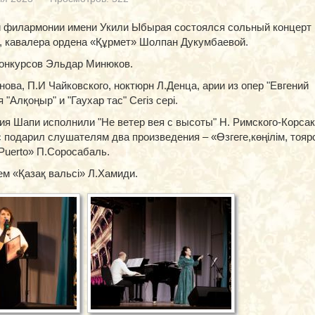
й филармонии имени Укили Ыбырая состоялся сольный концерт
, кавалера ордена «Құрмет» Шолпан Дукумбаевой.
онкурсов Эльдар Минюков.
ва, П.И Чайковского, ноктюрн Л.Денца, арии из опер "Евгений
 "Алқоңыр" и "Гаухар тас" Сегіз сері.
ия Шапи исполнили "Не ветер вея с высоты" Н. Римского-Корсак
 подарил слушателям два произведения – «Өзгеге,көңілім, тоя
 Puerto» П.Соросабаль.
м «Қазақ вальсі» Л.Хамиди.