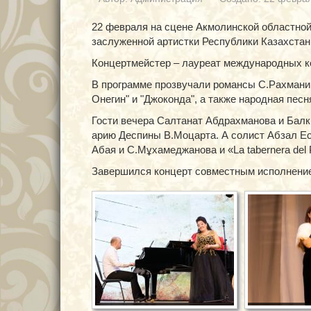
22 февраля на сцене Акмолинской областно
заслуженной артистки Республики Казахстан
Концертмейстер – лауреат международных к
В программе прозвучали романсы С.Рахманино
Онегин" и "Джоконда", а также народная песня
Гости вечера Салтанат Абдрахманова и Балк
арию Деспины В.Моцарта. А солист Абзал Ес
Абая и С.Мұхамеджанова и «La tabernera del
Завершился концерт совместным исполнение