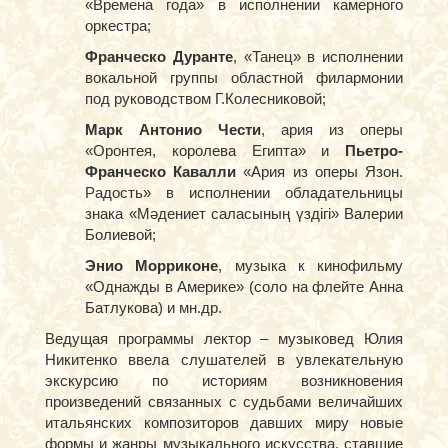
«Времена года» в исполнении камерного
оркестра;
Франческо Дуранте
, «Танец» в исполнении
вокальной группы областной филармонии
под руководством Г.Колесниковой;
Марк Антонио Чести
, ария из оперы
«Оронтея, королева Египта» и
Пьетро-
Франческо Кавалли
«Ария из оперы Язон.
Радость» в исполнении обладательницы
знака «Мәдениет саласының үздігі» Валерии
Болиевой;
Энио Морриконе
, музыка к кинофильму
«Однажды в Америке» (соло на флейте Анна
Батлукова) и мн.др.
Ведущая программы лектор – музыковед Юлия
Никитенко ввела слушателей в увлекательную
экскурсию по историям возникновения
произведений связанных с судьбами величайших
итальянских композиторов давших миру новые
формы и жанры музыкального искусства, ставшие