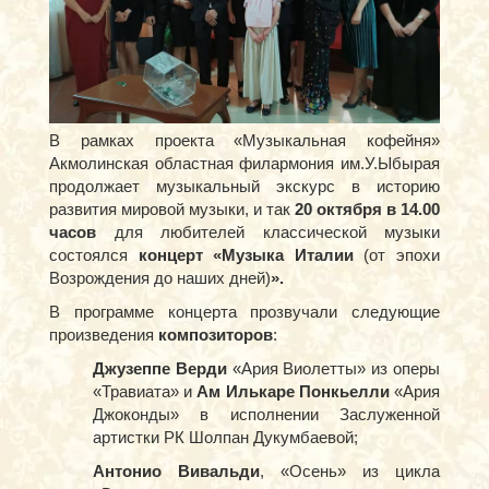
В рамках проекта «Музыкальная кофейня»
Акмолинская областная филармония им.У.Ыбырая
продолжает музыкальный экскурс в историю
развития мировой музыки, и так
20 октября в 14.00
часов
для любителей классической музыки
состоялся
концерт «Музыка Италии
(от эпохи
Возрождения до наших дней)
».
В программе концерта прозвучали следующие
произведения
композиторов
:
Джузеппе Верди
«Ария Виолетты» из оперы
«Травиата» и
Ам Илькаре Понкьелли
«Ария
Джоконды» в исполнении Заслуженной
артистки РК Шолпан Дукумбаевой;
Антонио Вивальди
, «Осень» из цикла