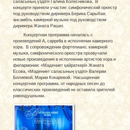
саласының үздігі» Галина Колесникова. В
концерте приняли участие: симфонический оркестр
под руководством дирижера Берика Сарыбая;
ансамбль камерной музыки под руководством
дирижера Жаната Рашит.
Концертная программа началась с
произведений A, cappella в исполнении камерного
хора. В сопровождении фортепиано, камерной
музыки, симфонического оркестра прозвучали
новые произведения в исполнении артистов хора и
филармонии: «Мәдениет қайраткері» Жаната
Есова, «Мәдениет саласының үздігі» Валерии
Болиевой, Марии Кокаревой. Насыщенная
концертная программа, от народных песен до
классических произведений не оставила зрителей
равнодушными.