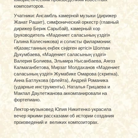
композиторов.
Учатники: Ансамбль камерной музыки (дирижер
Жанат Рашит), симфонический оркестр (главный
дирижер Берик Сарыбай), камерный хор
(руководитель «Мәдениет саласының үздігі»
Галина Колесникова) и солисты филармонии:
«Қазақстанның еңбек сіңірген әртісі» Шолпан
Дукумбаева, «Мәдениет саласының үздігі»
Валерия Болиева, Эльмира Нысанбаева, Аягоз
Калмаганбетова, Мирзат Молдаханов «Мәдениет
саласының үздігі» Жумабике Омарова (скрипка),
Анна Батлукова (флейта), Андрей Романика
(ударные инструменты). Наталья Грицаева и
Макпал Даулетжанова аккомпанировали на
фортепиано.
Лектор-музыковед Юлия Никитенко украсила
вечер яркими рассказами об истории создания
произведений и великих композиторах.