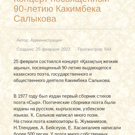
90-летию Какимбека
Салыкова
Автор:
Администрация
Создано: 25 февраля 2022
Просмотров: 944
25 февраля состоялся концерт «Қазақтың жезкиік
ақыны», посвященный 90-летию выдающегося
казахского поэта, государственного и
общественного деятеля Какимбека Салыкова.
В 1977 году был издан первый сборник стихов
поэта «Сыр». Поэтические сборники поэта были
изданы на русском, кыргызском, узбекском
языках. К. Салыков написал много поэм.
На стихи поэта композиторы Б. Жуманиязов,
Н.Тлендиев, А. Бейсеуов, Е. Хасангалиев написали
более 500 песен. У поэта много собственных