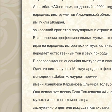
Ансамбль «Айнаколь», созданный в 2004 году
народных инструментов Акмолинской облас
им.Укили Ыбырая,
за короткий срок стал популярным в стране и
В исполнении профессиональных музыкантов
игры на народных исторических музыкальны
передает естественный тон и звук природы.
В сопровождении ансамбля выступают и сол
Один из них - лауреат Международного фест
молодежи «Шабыт», лауреат премии
имени Жанибека Карменова Эльмира Толеуб
Она исполняет песню Бека Тогыспаева «Айна
музыка известного композитора
заслуженного деятеля искусств Казахстана