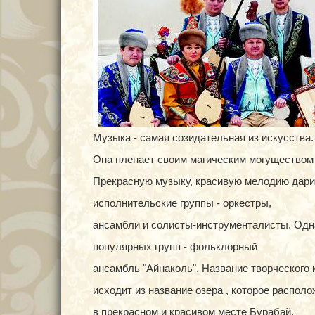
Музыка - самая созидательная из искусства.
Она пленает своим магическим могуществом
Прекрасную музыку, красивую мелодию дари
исполнительские группы - оркестры,
ансамбли и солисты-инструменталисты. Одна
популярных групп - фольклорный
ансамбль "Айнаколь". Название творческого 
исходит из название озера , которое располо
в прекрасном и красивом месте Бурабай.