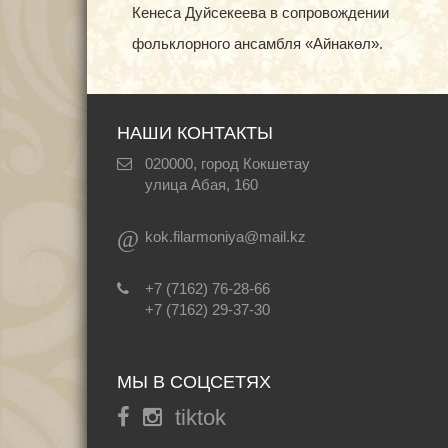
Кенеса Дуйсекеева в сопровождении
фольклорного ансамбля «Айнакөл».
НАШИ КОНТАКТЫ
020000, город Кокшетау
улица Абая, 160
@
kok.filarmoniya@mail.kz
+7 (7162) 76-28-66
+7 (7162) 29-37-30
МЫ В СОЦСЕТЯХ
tiktok