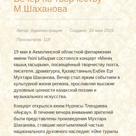
М.Шаханова
Автор:
Администрация
Создано: 20 мая 2026
Просмотров: 119
19 мая в Акмолинской областной филармонии
имени Үкілі Ыбырая состоялся концерт «Менің
ғашық ғасырым», посвящённый творчеству поэта,
писателя, драматурга, Қазақстанның Еңбек Ері
Мухтара Шаханова. Вечер стал ярким событием в
культурной жизни региона, прославляя высокие
духовные ценности казахской поэзии и
музыкального искусства.
Концерт открылся кюем Нургисы Тлендиева
«Аңсау». В течение вечера вниманию зрителей
были представлены произведения Мухтара
Шаханова, ставшие неотъемлемой частью
национального духовного наследия: «Әке туралы