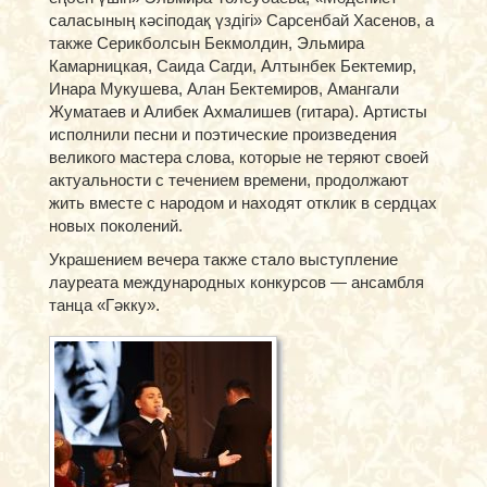
саласының кәсіподақ үздігі» Сарсенбай Хасенов, а
также Серикболсын Бекмолдин, Эльмира
Камарницкая, Саида Сагди, Алтынбек Бектемир,
Инара Мукушева, Алан Бектемиров, Амангали
Жуматаев и Алибек Ахмалишев (гитара). Артисты
исполнили песни и поэтические произведения
великого мастера слова, которые не теряют своей
актуальности с течением времени, продолжают
жить вместе с народом и находят отклик в сердцах
новых поколений.
Украшением вечера также стало выступление
лауреата международных конкурсов — ансамбля
танца «Гәкку».