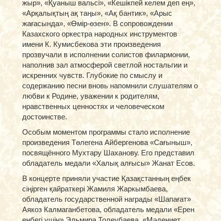
жыр», «Қуаныш вальсі», «Кешікпей келем деп ең»,
«Арқалықтың ақ таңы», «Ақ бантик», «Арыс
жағасында», «Өмір-өзен». В сопровождении
Казахского оркестра народных инструментов
имени К. Кумисбекова эти произведения
прозвучали в исполнении солистов филармонии,
наполнив зал атмосферой светлой ностальгии и
искренних чувств. Глубокие по смыслу и
содержанию песни вновь напомнили слушателям о
любви к Родине, уважении к родителям,
нравственных ценностях и человеческом
достоинстве.
Особым моментом программы стало исполнение
произведения Төлегена Айбергенова «Сағыныш»,
посвящённого Мухтару Шаханову. Его представил
обладатель медали «Халық алғысы» Жанат Есов.
В концерте приняли участие Қазақстанның еңбек
сіңірген қайраткері Жамиля Жаркымбаева,
обладатель государственной награды «Шапағат»
Аякоз Калмаганбетова, обладатель медали «Ерен
еңбегі үшін» Эльмира Толеубаева, «Мәдениет