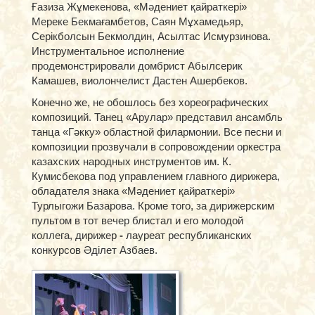
Ғазиза Жұмекенова, «Мәдениет қайраткері»
Мереке Бекмағамбетов, Саян Мұхамедьяр,
Серікболсын Бекмолдин, Асылтас Исмурзинова.
Инструментальное исполнение
продемонстрировали домбрист Абылсерик
Камашев, виолончелист Дастен Ашербеков.
Конечно же, не обошлось без хореографических
композиций. Танец «Арулар» представил ансамбль
танца «Гәкку» областной филармонии. Все песни и
композиции прозвучали в сопровождении оркестра
казахских народных инструментов им. К.
Кумисбекова под управлением главного дирижера,
обладателя знака «Мәдениет қайраткері»
Турлыгожи Базарова. Кроме того, за дирижерским
пультом в тот вечер блистал и его молодой
коллега, дирижер
-
лауреат республиканских
конкурсов Әділет Азбаев.