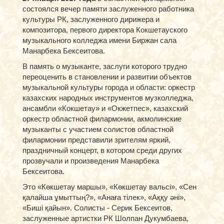
состоялся вечер памяти заслуженного работника
культуры РК, заслуженного дирижера и
композитора, первого директора Кокшетауского
музыкального колледжа имени Биржан сала
Манарбека Бексеитова.
В память о музыканте, заслуги которого трудно
переоценить в становлении и развитии объектов
музыкальной культуры города и области: оркестр
казахских народных инструментов музколледжа,
ансамбли «Кокшетау» и «Окжетпес», казахский
оркестр областной филармонии, акмолинские
музыканты с участием солистов областной
филармонии представили зрителям яркий,
праздничный концерт, в котором среди других
прозвучали и произведения Манарбека
Бексеитова.
Это «Көкшетау маршы», «Көкшетау вальсі», «Сен
қалайша ұмыттың?», «Анаға тілек», «Аққу әні»,
«Биші қайын». Солисты - Серик Бексеитов,
заслуженные артистки РК Шолпан Дукумбаева,