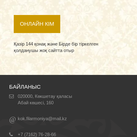
ОНЛАЙН КІМ
Қазір 144 қонақ және Бірде бір тіркелген
қолданушы жоқ сайтта отыр
БАЙЛАНЫС
020000, Көкшетау қаласы
Абай көшесі, 160
@
kok.filarmoniya@mail.kz
+7 (7162) 76-28-66