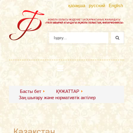
қазақша
русский
English
Басты бет
ҚҰЖАТТАР
Заң шығару және нормативтiк актiлер
Қазақстан