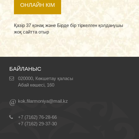
ОНЛАЙН КІМ
Қазір 37 қонақ және Бірде бір тіркелген қолданушы
жоқ сайтта отыр
БАЙЛАНЫС
020000, Көкшетау қаласы
Абай көшесі, 160
@
kok.filarmoniya@mail.kz
+7 (7162) 76-28-66
+7 (7162) 29-37-30