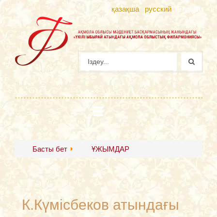
қазақша
русский
English
Басты бет
ҰЖЫМДАР
К.Күмісбеков атындағы