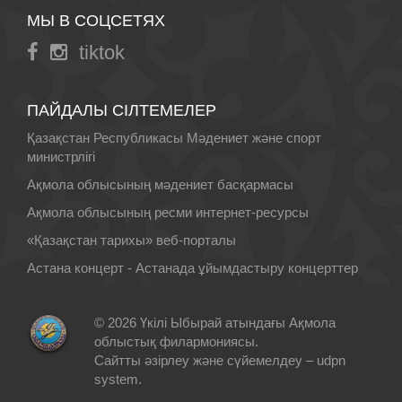
МЫ В СОЦСЕТЯХ
tiktok
ПАЙДАЛЫ СІЛТЕМЕЛЕР
Қазақстан Республикасы Мәдениет және спорт
министрлігі
Ақмола облысының мәдениет басқармасы
Ақмола облысының ресми интернет-ресурсы
«Қазақстан тарихы» веб-порталы
Астана концерт - Астанада ұйымдастыру концерттер
© 2026 Үкілі Ыбырай атындағы Ақмола
облыстық филармониясы.
Сайтты әзірлеу және сүйемелдеу –
udpn
system
.