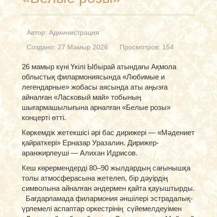
Автор:
Администрация
Создано: 27 Мамыр 2026
Просмотров: 154
26 мамыр күні Үкілі Ыбырай атындағы Ақмола
облыстық филармониясында «Любимые и
легендарные» жобасы аясында аты аңызға
айналған «Ласковый май» тобының
шығармашылығына арналған «Белые розы»
концерті өтті.
Көркемдік жетекшісі әрі бас дирижері — «Мәдениет
қайраткері» Ерназар Уразалин. Дирижер-
аранжирлеуші — Алихан Идрисов.
Кеш көрермендерді 80–90 жылдардың сағынышқа
толы атмосферасына жетелеп, бір дәуірдің
символына айналған әндермен қайта қауыштырды.
Бағдарламада филармония әншілері эстрадалық-
үрлемелі аспаптар оркестрінің сүйемелдеуімен