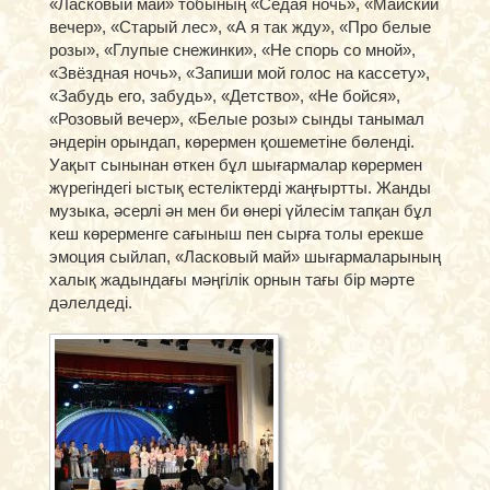
«Ласковый май» тобының «Седая ночь», «Майский
вечер», «Старый лес», «А я так жду», «Про белые
розы», «Глупые снежинки», «Не спорь со мной»,
«Звёздная ночь», «Запиши мой голос на кассету»,
«Забудь его, забудь», «Детство», «Не бойся»,
«Розовый вечер», «Белые розы» сынды танымал
әндерін орындап, көрермен қошеметіне бөленді.
Уақыт сынынан өткен бұл шығармалар көрермен
жүрегіндегі ыстық естеліктерді жаңғыртты. Жанды
музыка, әсерлі ән мен би өнері үйлесім тапқан бұл
кеш көрерменге сағыныш пен сырға толы ерекше
эмоция сыйлап, «Ласковый май» шығармаларының
халық жадындағы мәңгілік орнын тағы бір мәрте
дәлелдеді.