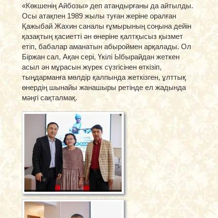
«Көкшенің Айбозы» деп атандырғаны да айтылды.
Осы атақпен 1989 жылы туған жеріне оралған
Қажыбай Жахин саналы ғұмырының соңына дейін
қазақтың қасиетті ән өнеріне қалтқысыз қызмет
етіп, бабалар аманатын абыроймен арқалады. Ол
Біржан сал, Ақан сері, Үкілі Ыбырайдан жеткен
асыл ән мұрасын жүрек сүзгісінен өткізіп,
тыңдарманға мөлдір қалпында жеткізген, ұлттық
өнердің шынайы жанашыры ретінде ел жадында
мәңгі сақталмақ.