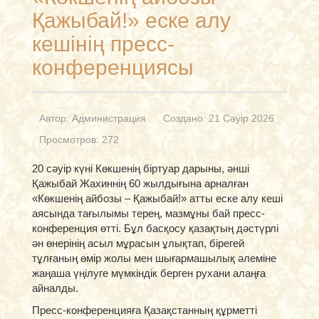
Қажыбай!» еске алу
кешінің пресс-
конференциясы
Автор:
Администрация
Создано: 21 Сәуір 2026
Просмотров: 272
20 сәуір күні Көкшенің біртуар дарыны, әнші
Қажыбай Жахиннің 60 жылдығына арналған
«Көкшенің айбозы – Қажыбай!» атты еске алу кеші
аясында тағылымы терең, мазмұны бай пресс-
конференция өтті. Бұл басқосу қазақтың дәстүрлі
ән өнерінің асыл мұрасын ұлықтап, бірегей
тұлғаның өмір жолы мен шығармашылық әлеміне
жаңаша үңілуге мүмкіндік берген рухани алаңға
айналды.
Пресс-конференцияға Қазақстанның құрметті