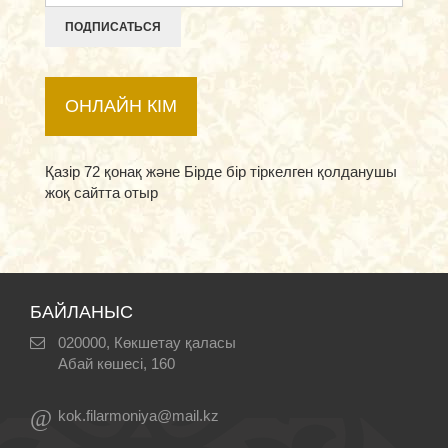
ПОДПИСАТЬСЯ
ОНЛАЙН КІМ
Қазір 72 қонақ және Бірде бір тіркелген қолданушы
жоқ сайтта отыр
БАЙЛАНЫС
020000, Көкшетау қаласы
Абай көшесі, 160
@
kok.filarmoniya@mail.kz