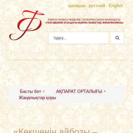
қазақша
русский
English
Басты бет
АҚПАРАТ ОРТАЛЫҒЫ
Жаңалықтар қоры
«Көкшенің айбозы –