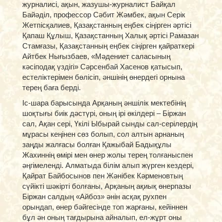
журналисі, ақын, жазушы-журналист Байқал
Байәділ, профессор Сәбит Жәмбек, ақын Серік
Жетпісқалиев, Қазақстанның еңбек сіңірген әртісі
Қапаш Құлыш, Қазақстанның Халық әртісі Рамазан
Стамғазы, Қазақстанның еңбек сіңірген қайраткері
Айтбек Нығызбаев, «Мәдениет саласының
кәсіподақ үздігі» Сәрсенбай Хасенов қатысып,
естеліктерімен бөлісіп, әншінің өнердегі орнына
терең баға берді.
Іс-шара барысында Арқаның әншілік мектебінің
шоқтығы биік дәстүрі, оның ірі өкілдері – Біржан
сал, Ақан сері, Үкілі Ыбырай сынды сал-серілердің
мұрасы кеңінен сөз болып, сол алтын арнаның
заңды жалғасы болған Қажыбай Бадықұлы
Жахиннің өмірі мен өнер жолы терең толғаныспен
әңгімеленді. Алматыда білім алып жүрген кездері,
Қайрат Байбосынов пен Жәнібек Кәрменовтың
сүйікті шәкірті болғаны, Арқаның ақиық өнерпазы
Біржан салдың «Айбоз» әнін асқақ рухпен
орындап, өнер бәйгесінде топ жарғаны, кейіннен
бұл ән оның тағдырына айналып, ел-жұрт оны